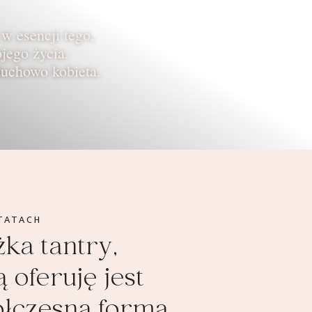
 w esencji tego,
jego życia.
duchowo kobieta.
TATACH
żka tantry,
 oferuję jest
łczesną formą