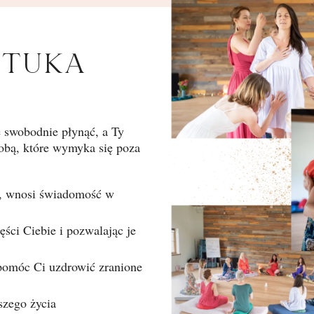
ZTUKA
e swobodnie płynąć, a Ty
obą, które wymyka się poza
ś, wnosi świadomość w
ści Ciebie i pozwalając je
 pomóc Ci uzdrowić zranione
szego życia