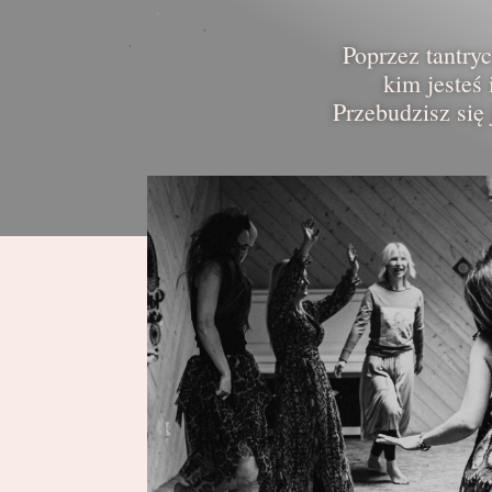
Poprzez tantryc
kim jesteś
Przebudzisz się