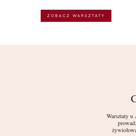
ZOBACZ WARSZTATY
C
Warsztaty u 
prowadz
żywiołową 