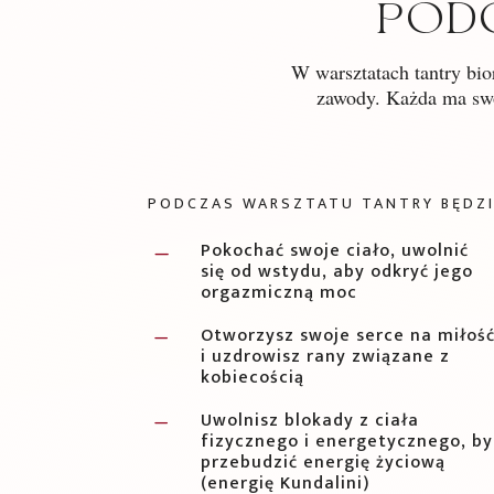
POD
W warsztatach tantry bio
zawody. Każda ma swoj
PODCZAS WARSZTATU TANTRY BĘDZIE
Pokochać swoje ciało, uwolnić
K
się od wstydu, aby odkryć jego
orgazmiczną moc
Otworzysz swoje serce na miłoś
K
i uzdrowisz rany związane z
kobiecością
Uwolnisz blokady z ciała
K
fizycznego i energetycznego, by
przebudzić energię życiową
(energię Kundalini)