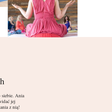
ch
 siebie. Ania
idać jej
ania z nią!