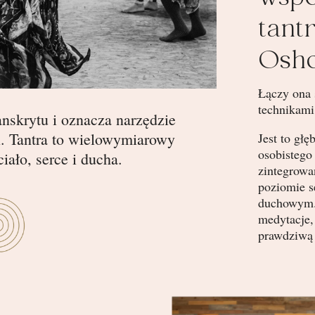
tant
Osh
Łączy ona 
technikami
nskrytu i oznacza narzędzie
. Tantra to wielowymiarowy
Jest to głę
osobistego
ciało, serce i ducha.
zintegrowa
poziomie 
duchowym. 
medytacje,
prawdziwą 