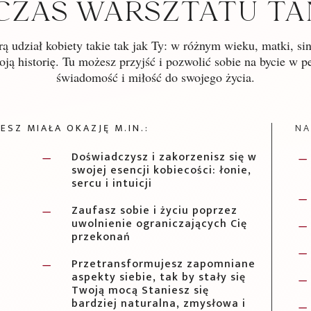
CZAS WARSZTATU TA
rą udział kobiety takie tak jak Ty: w różnym wieku, matki, si
ą historię. Tu możesz przyjść i pozwolić sobie na bycie w 
świadomość i miłość do swojego życia.
SZ MIAŁA OKAZJĘ M.IN.:
NA
Doświadczysz i zakorzenisz się w
K
K
swojej esencji kobiecości: łonie,
sercu i intuicji
K
Zaufasz sobie i życiu poprzez
ć
K
uwolnienie ograniczających Cię
K
przekonań
K
Przetransformujesz zapomniane
K
aspekty siebie, tak by stały się
K
Twoją mocą Staniesz się
bardziej naturalna, zmysłowa i
K