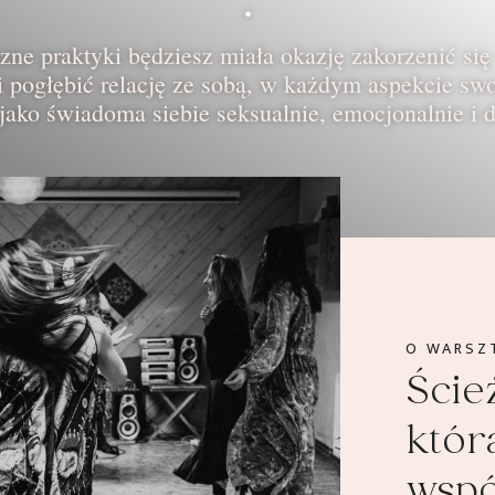
•
zne praktyki będziesz miała okazję zakorzenić się
 i pogłębić relację ze sobą, w każdym aspekcie swo
 jako świadoma siebie seksualnie, emocjonalnie i 
O WARSZ
Ście
którą
wspó